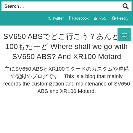

Twitter
Facebook
RSS
Feedly

SV650 ABSでどこ行こう？あんどXR
100もたーど Where shall we go with

メニュ
SV650 ABS? And XR100 Motard

主にSV650 ABSとXR100モタードのカスタムや整備
サイド
の記録のブログです This is a blog that mainly

records the customization and maintenance of SV650
前へ
ABS and XR100 Motard.

次へ

検索