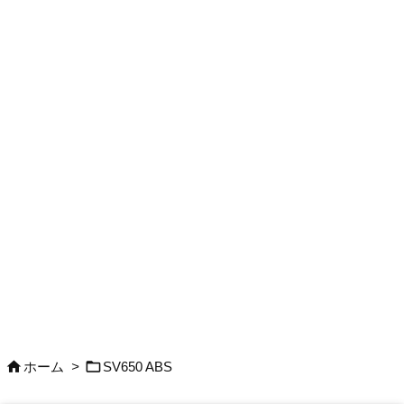


ホーム
>
SV650 ABS