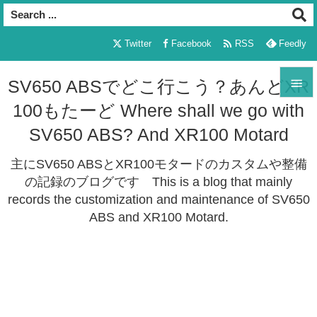

Twitter
Facebook
RSS
Feedly

SV650 ABSでどこ行こう？あんどXR
100もたーど Where shall we go with

メニュ
SV650 ABS? And XR100 Motard

主にSV650 ABSとXR100モタードのカスタムや整備
サイド
の記録のブログです This is a blog that mainly

records the customization and maintenance of SV650
前へ
ABS and XR100 Motard.

次へ

検索