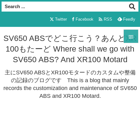

Twitter
Facebook
RSS
Feedly

SV650 ABSでどこ行こう？あんどXR
100もたーど Where shall we go with

メニュ
SV650 ABS? And XR100 Motard

主にSV650 ABSとXR100モタードのカスタムや整備
サイド
の記録のブログです This is a blog that mainly

records the customization and maintenance of SV650
前へ
ABS and XR100 Motard.

次へ

検索