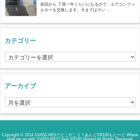
前回から 丁度一年くらいになるので、エアコンフィ
ルターを交換します。今まではマン ...
カテゴリー
カ
テ
ゴ
リ
ー
アーカイブ
ア
ー
カ
イ
ブ
Copyright ©
2014
SV650 ABSでどこ行こう？あんどXR100もたーど Where
shall we go with SV650 ABS? And XR100 Motard
All Rights Reserved.