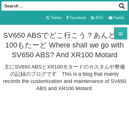

Twitter
Facebook
RSS
Feedly

SV650 ABSでどこ行こう？あんどXR
100もたーど Where shall we go with

メニュ
SV650 ABS? And XR100 Motard

主にSV650 ABSとXR100モタードのカスタムや整備
サイド
の記録のブログです This is a blog that mainly

records the customization and maintenance of SV650
前へ
ABS and XR100 Motard.

次へ

検索