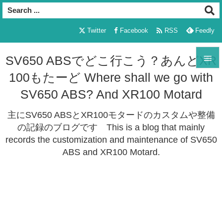

Twitter
Facebook
RSS
Feedly

SV650 ABSでどこ行こう？あんどXR
100もたーど Where shall we go with

メニュ
SV650 ABS? And XR100 Motard

主にSV650 ABSとXR100モタードのカスタムや整備
サイド
の記録のブログです This is a blog that mainly

records the customization and maintenance of SV650
前へ
ABS and XR100 Motard.

次へ

検索