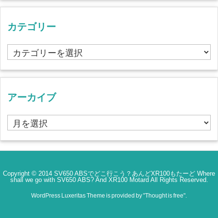
カテゴリー
カ
テ
ゴ
リ
ー
アーカイブ
ア
ー
カ
イ
ブ
Copyright ©
2014
SV650 ABSでどこ行こう？あんどXR100もたーど Where
shall we go with SV650 ABS? And XR100 Motard
All Rights Reserved.
WordPress Luxeritas Theme is provided by "
Thought is free
".