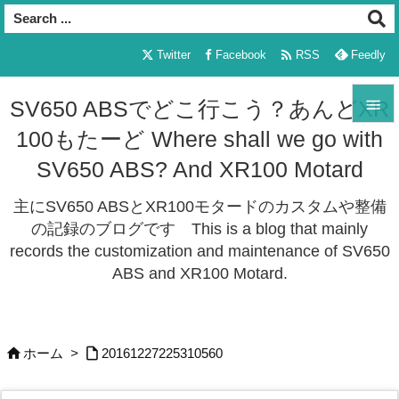

Twitter
Facebook
RSS
Feedly

SV650 ABSでどこ行こう？あんどXR
100もたーど Where shall we go with

メニュ
SV650 ABS? And XR100 Motard

主にSV650 ABSとXR100モタードのカスタムや整備
サイド
の記録のブログです This is a blog that mainly

records the customization and maintenance of SV650
前へ
ABS and XR100 Motard.

次へ



ホーム
>
20161227225310560
検索