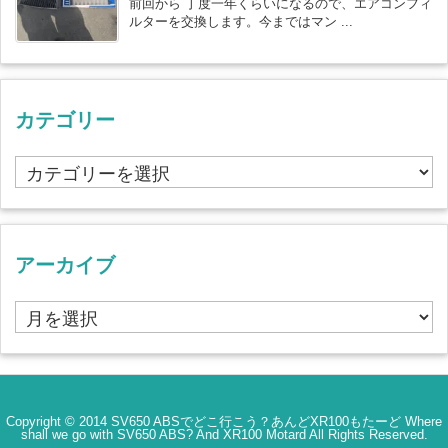
前回から 丁度一年くらいになるので、エアコンフィ
ルターを交換します。今まではマン ...
カテゴリー
カ
テ
ゴ
リ
ー
アーカイブ
ア
ー
カ
イ
ブ
Copyright ©
2014
SV650 ABSでどこ行こう？あんどXR100もたーど Where
shall we go with SV650 ABS? And XR100 Motard
All Rights Reserved.