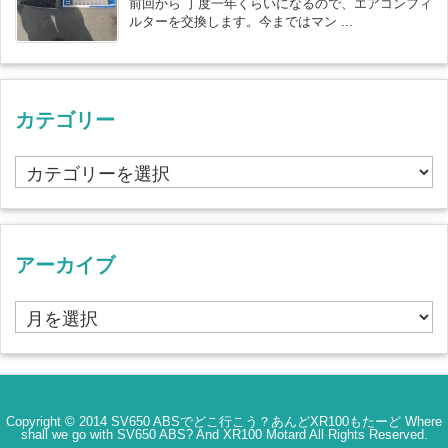
前回から 丁度一年くらいになるので、エアコンフィ
ルターを交換します。今まではマン ...
カテゴリー
カ
テ
ゴ
リ
ー
アーカイブ
ア
ー
カ
イ
ブ
Copyright ©
2014
SV650 ABSでどこ行こう？あんどXR100もたーど Where
shall we go with SV650 ABS? And XR100 Motard
All Rights Reserved.