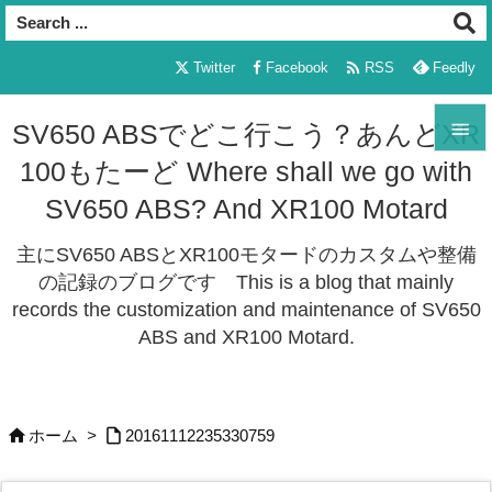

Twitter
Facebook
RSS
Feedly

SV650 ABSでどこ行こう？あんどXR
100もたーど Where shall we go with

メニュ
SV650 ABS? And XR100 Motard

主にSV650 ABSとXR100モタードのカスタムや整備
サイド
の記録のブログです This is a blog that mainly

records the customization and maintenance of SV650
前へ
ABS and XR100 Motard.

次へ



ホーム
>
20161112235330759
検索